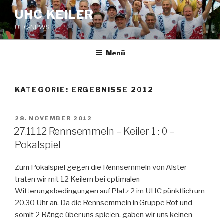
Zum
UHC KEILER
Inhalt
UHC-NEWS
springen
Menü
KATEGORIE:
ERGEBNISSE 2012
VERÖFFENTLICHT
28. NOVEMBER 2012
AM
27.11.12 Rennsemmeln – Keiler 1 : 0 –
Pokalspiel
Zum Pokalspiel gegen die Rennsemmeln von Alster
traten wir mit 12 Keilern bei optimalen
Witterungsbedingungen auf Platz 2 im UHC pünktlich um
20.30 Uhr an. Da die Rennsemmeln in Gruppe Rot und
somit 2 Ränge über uns spielen, gaben wir uns keinen