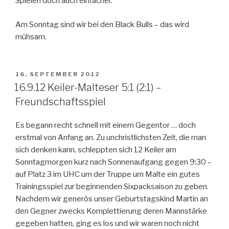
Spielen doch auch einfacher.
Am Sonntag sind wir bei den Black Bulls – das wird
mühsam.
VERÖFFENTLICHT
16. SEPTEMBER 2012
AM
16.9.12 Keiler-Malteser 5:1 (2:1) –
Freundschaftsspiel
Es begann recht schnell mit einem Gegentor … doch
erstmal von Anfang an. Zu unchristlichsten Zeit, die man
sich denken kann, schleppten sich 12 Keiler am
Sonntagmorgen kurz nach Sonnenaufgang gegen 9:30 –
auf Platz 3 im UHC um der Truppe um Malte ein gutes
Trainingsspiel zur beginnenden Sixpacksaison zu geben.
Nachdem wir generös unser Geburtstagskind Martin an
den Gegner zwecks Komplettierung deren Mannstärke
gegeben hatten, ging es los und wir waren noch nicht