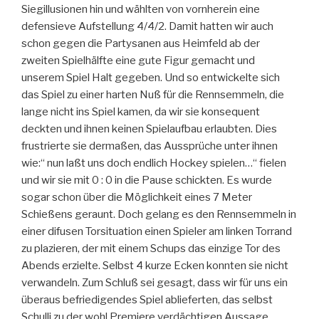
Siegillusionen hin und wählten von vornherein eine
defensieve Aufstellung 4/4/2. Damit hatten wir auch
schon gegen die Partysanen aus Heimfeld ab der
zweiten Spielhälfte eine gute Figur gemacht und
unserem Spiel Halt gegeben. Und so entwickelte sich
das Spiel zu einer harten Nuß für die Rennsemmeln, die
lange nicht ins Spiel kamen, da wir sie konsequent
deckten und ihnen keinen Spielaufbau erlaubten. Dies
frustrierte sie dermaßen, das Aussprüche unter ihnen
wie:“ nun laßt uns doch endlich Hockey spielen…“ fielen
und wir sie mit 0 : 0 in die Pause schickten. Es wurde
sogar schon über die Möglichkeit eines 7 Meter
Schießens geraunt. Doch gelang es den Rennsemmeln in
einer difusen Torsituation einen Spieler am linken Torrand
zu plazieren, der mit einem Schups das einzige Tor des
Abends erzielte. Selbst 4 kurze Ecken konnten sie nicht
verwandeln. Zum Schluß sei gesagt, dass wir für uns ein
überaus befriedigendes Spiel ablieferten, das selbst
Schulli zu der wohl Premiere verdächtigen Aussage