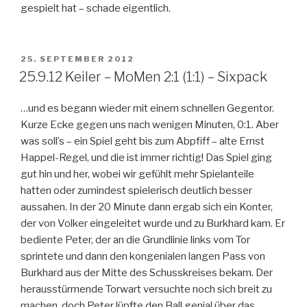
gespielt hat – schade eigentlich.
VERÖFFENTLICHT
25. SEPTEMBER 2012
AM
25.9.12 Keiler – MoMen 2:1 (1:1) – Sixpack
…und es begann wieder mit einem schnellen Gegentor.
Kurze Ecke gegen uns nach wenigen Minuten, 0:1. Aber
was soll’s – ein Spiel geht bis zum Abpfiff – alte Ernst
Happel-Regel, und die ist immer richtig! Das Spiel ging
gut hin und her, wobei wir gefühlt mehr Spielanteile
hatten oder zumindest spielerisch deutlich besser
aussahen. In der 20 Minute dann ergab sich ein Konter,
der von Volker eingeleitet wurde und zu Burkhard kam. Er
bediente Peter, der an die Grundlinie links vom Tor
sprintete und dann den kongenialen langen Pass von
Burkhard aus der Mitte des Schusskreises bekam. Der
herausstürmende Torwart versuchte noch sich breit zu
machen, doch Peter lüpfte den Ball genial über das