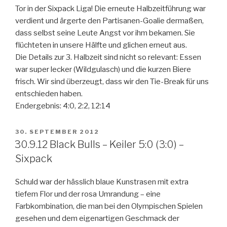
Tor in der Sixpack Liga! Die erneute Halbzeitführung war
verdient und ärgerte den Partisanen-Goalie dermaßen,
dass selbst seine Leute Angst vor ihm bekamen. Sie
flüchteten in unsere Hälfte und glichen erneut aus.
Die Details zur 3. Halbzeit sind nicht so relevant: Essen
war super lecker (Wildgulasch) und die kurzen Biere
frisch. Wir sind überzeugt, dass wir den Tie-Break für uns
entschieden haben.
Endergebnis: 4:0, 2:2, 12:14
VERÖFFENTLICHT
30. SEPTEMBER 2012
AM
30.9.12 Black Bulls – Keiler 5:0 (3:0) –
Sixpack
Schuld war der hässlich blaue Kunstrasen mit extra
tiefem Flor und der rosa Umrandung – eine
Farbkombination, die man bei den Olympischen Spielen
gesehen und dem eigenartigen Geschmack der