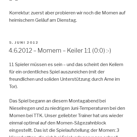
Korrektur: zuerst aber probieren wir noch die Momen auf
heimischem Geläuf am Dienstag.
VERÖFFENTLICHT
5. JUNI 2012
AM
4.6.2012 – Momem – Keiler 1:1 (0:0) :-)
11 Spieler müssen es sein – und das scheint den Keilern
für ein ordentliches Spiel auszureichen (mit der
freundlichen und soliden Unterstützung durch Arne im
Tor).
Das Spiel begann an diesem Montagabend bei
Nieselregen und zu niedrigen Juni-Temperaturen bei den
Momen bei TTK. Unser geliebter Trainer hat uns wieder
einmal optimal auf den Momen-Sägezahnblock
eingestellt. Das ist die Spielaufstellung der Momen: 3