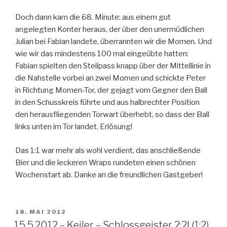
Doch dann kam die 68. Minute: aus einem gut
angelegten Konter heraus, der über den unermüdlichen
Julian bei Fabian landete, überrannten wir die Momen. Und
wie wir das mindestens 100 mal eingeübte hatten:
Fabian spielten den Steilpass knapp über der Mittellinie in
die Nahstelle vorbei an zwei Momen und schickte Peter
in Richtung Momen-Tor, der gejagt vom Gegner den Ball
in den Schusskreis führte und aus halbrechter Position
den herausfliegenden Torwart überhebt, so dass der Ball
links unten im Tor landet. Erlösung!
Das 1:1 war mehr als wohl verdient, das anschließende
Bier und die leckeren Wraps rundeten einen schönen
Wochenstart ab. Danke an die freundlichen Gastgeber!
VERÖFFENTLICHT
18. MAI 2012
AM
15.5.2012 – Keiler – Schlossgeister 2:2! (1:2)