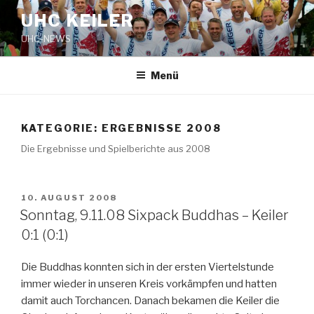
Zum
UHC KEILER
Inhalt
UHC-NEWS
springen
Menü
KATEGORIE:
ERGEBNISSE 2008
Die Ergebnisse und Spielberichte aus 2008
VERÖFFENTLICHT
10. AUGUST 2008
AM
Sonntag, 9.11.08 Sixpack Buddhas – Keiler
0:1 (0:1)
Die Buddhas konnten sich in der ersten Viertelstunde
immer wieder in unseren Kreis vorkämpfen und hatten
damit auch Torchancen. Danach bekamen die Keiler die