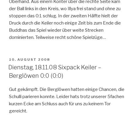
Oberhand. Aus einem Konter über die rechte Seite kam
der Ball links in den Kreis, wo Illya frei stand und ohne zu
stoppen das 0:1 schlug. In der zweiten Hälfte hielt der
Druck durch die Keiler noch einige Zeit bis zum Ende die
Buddhas das Spiel wieder über weite Strecken
dominierten. Teilweise recht schöne Spielzüge…
VERÖFFENTLICHT
10. AUGUST 2008
AM
Dienstag, 18.11.08 Sixpack Keiler –
Berglöwen 0:0 (0:0)
Gut gekämpft. Die Berglöwen hatten einige Chancen, die
Schulli parieren konnte. Leider hats trotz unserer 5fachen
kurzen Ecke am Schluss auch für uns zu keinem Tor
gereicht.