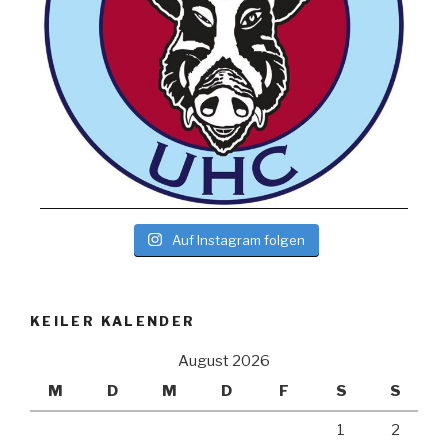
Auf Instagram folgen
KEILER KALENDER
August 2026
M
D
M
D
F
S
S
1
2