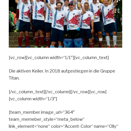
[vc_row][vc_column width=“1/1″][vc_column_text]
Die aktiven Keiler. In 2018 aufgestiegen in die Gruppe
Titan.
[/vc_column_text][/vc_column][/vc_row][vc_row]
[vc_column width=“1/3″]
[team_member image_url=“364″
team_memeber_style=“meta_below“
link_element=“none“ color=“Accent-Color“ name=“Olly“