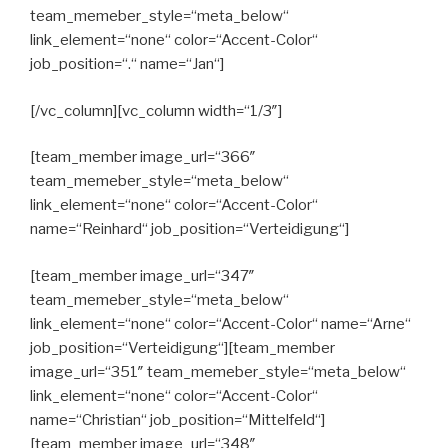
team_memeber_style=“meta_below“
link_element=“none“ color=“Accent-Color“
job_position=“.“ name=“Jan“]
[/vc_column][vc_column width=“1/3″]
[team_member image_url=“366″
team_memeber_style=“meta_below“
link_element=“none“ color=“Accent-Color“
name=“Reinhard“ job_position=“Verteidigung“]
[team_member image_url=“347″
team_memeber_style=“meta_below“
link_element=“none“ color=“Accent-Color“ name=“Arne“
job_position=“Verteidigung“][team_member
image_url=“351″ team_memeber_style=“meta_below“
link_element=“none“ color=“Accent-Color“
name=“Christian“ job_position=“Mittelfeld“]
[team_member image_url=“348″