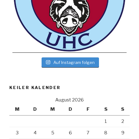
Auf Instagram folgen
KEILER KALENDER
August 2026
M
D
M
D
F
S
S
1
2
3
4
5
6
7
8
9