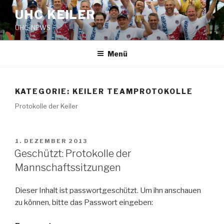
Zum
UHC KEILER
Inhalt
UHC-NEWS
springen
Menü
KATEGORIE:
KEILER TEAMPROTOKOLLE
Protokolle der Keiler
VERÖFFENTLICHT
1. DEZEMBER 2013
AM
Geschützt: Protokolle der
Mannschaftssitzungen
Dieser Inhalt ist passwortgeschützt. Um ihn anschauen
zu können, bitte das Passwort eingeben: