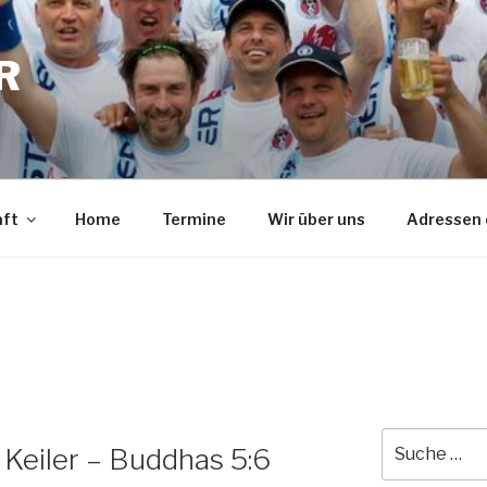
R
aft
Home
Termine
Wir über uns
Adressen 
Suche
l Keiler – Buddhas 5:6
nach: