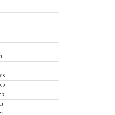
N
ft
008
009
010
11
12