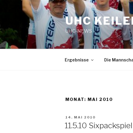
Zum
Inhalt
UHC KEILE
springen
UHC-NEWS
Ergebnisse
Die Mannsch
MONAT:
MAI 2010
VERÖFFENTLICHT
14. MAI 2010
AM
11.5.10 Sixpackspie