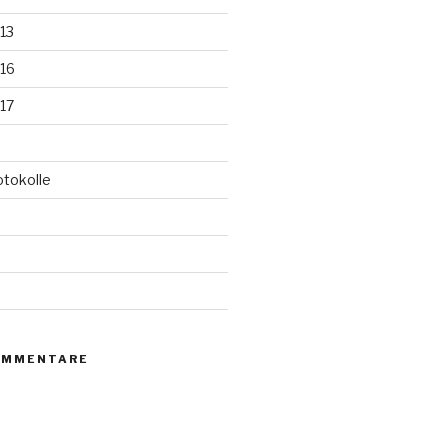
13
16
17
otokolle
d
OMMENTARE