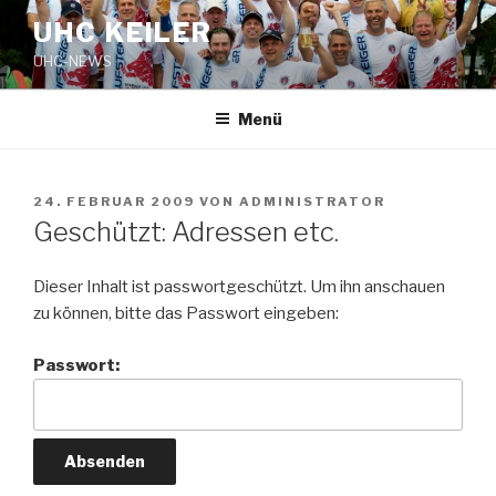
Zum
UHC KEILER
Inhalt
UHC-NEWS
springen
Menü
VERÖFFENTLICHT
24. FEBRUAR 2009
VON
ADMINISTRATOR
AM
Geschützt: Adressen etc.
Dieser Inhalt ist passwortgeschützt. Um ihn anschauen
zu können, bitte das Passwort eingeben:
Passwort: