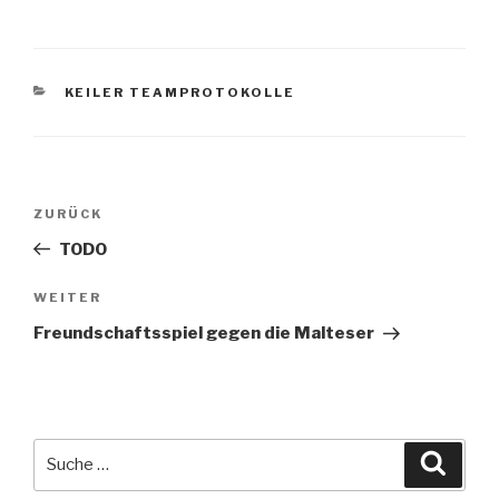
KATEGORIEN
KEILER TEAMPROTOKOLLE
Beitrags-
Vorheriger
ZURÜCK
Navigation
Beitrag
TODO
Nächster
WEITER
Beitrag
Freundschaftsspiel gegen die Malteser
Suche
Suche
nach: