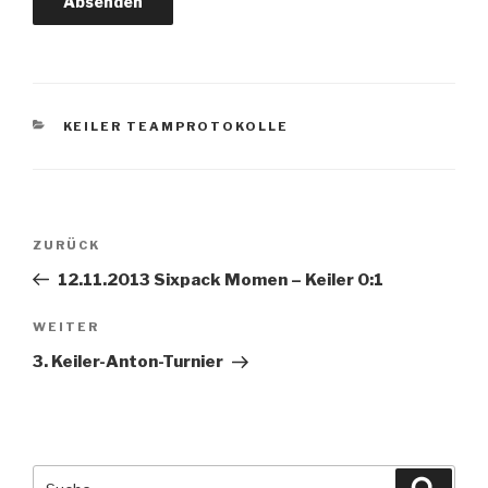
KATEGORIEN
KEILER TEAMPROTOKOLLE
Beitrags-
Vorheriger
ZURÜCK
Navigation
Beitrag
12.11.2013 Sixpack Momen – Keiler 0:1
Nächster
WEITER
Beitrag
3. Keiler-Anton-Turnier
Suche
Suche