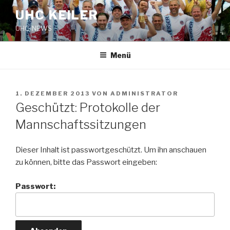
Zum
UHC KEILER
Inhalt
UHC-NEWS
springen
Menü
VERÖFFENTLICHT
1. DEZEMBER 2013
VON
ADMINISTRATOR
AM
Geschützt: Protokolle der
Mannschaftssitzungen
Dieser Inhalt ist passwortgeschützt. Um ihn anschauen
zu können, bitte das Passwort eingeben:
Passwort: