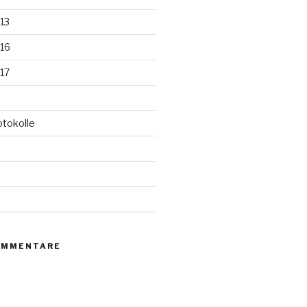
13
16
17
otokolle
d
OMMENTARE