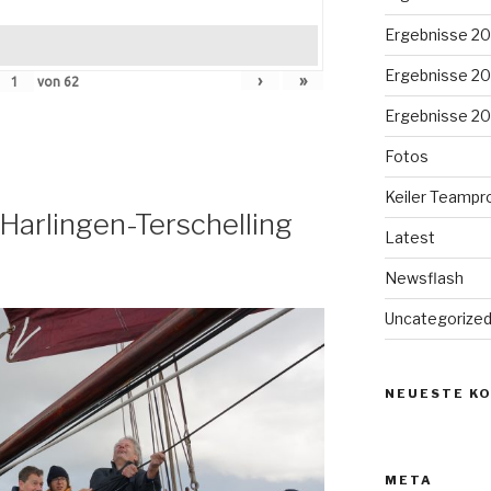
Ergebnisse 20
Ergebnisse 20
›
»
von
62
Ergebnisse 20
Fotos
Keiler Teampr
arlingen-Terschelling
Latest
Newsflash
Uncategorize
NEUESTE K
META