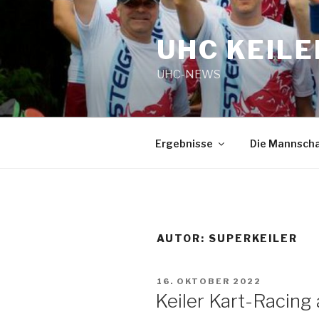
Zum
Inhalt
UHC KEILE
springen
UHC-NEWS
Ergebnisse
Die Mannsch
AUTOR:
SUPERKEILER
VERÖFFENTLICHT
16. OKTOBER 2022
AM
Keiler Kart-Racing