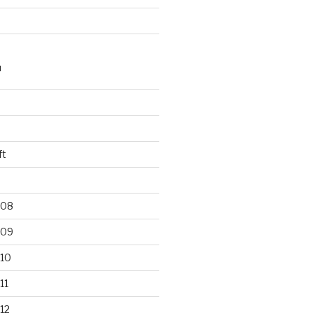
N
ft
008
009
010
11
12