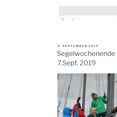
«
‹
VERÖFFENTLICHT
9. SEPTEMBER 2019
AM
Segelwochenende H
7.Sept. 2019