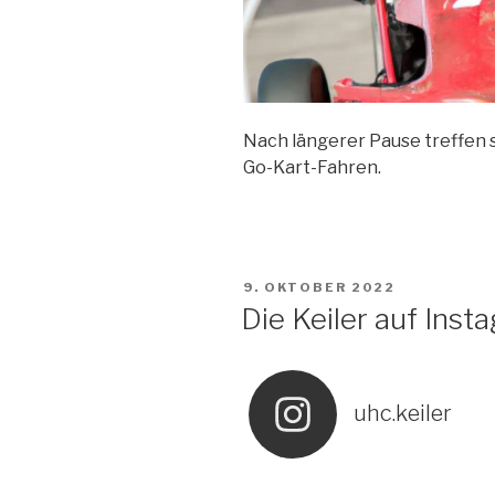
Nach längerer Pause treffen s
Go-Kart-Fahren.
VERÖFFENTLICHT
9. OKTOBER 2022
AM
Die Keiler auf Inst
uhc.keiler