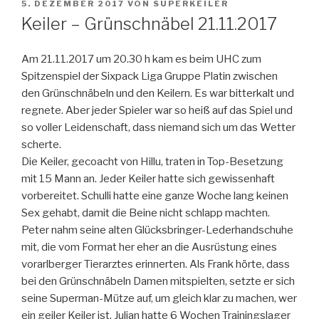
VERÖFFENTLICHT
5. DEZEMBER 2017
VON
SUPERKEILER
AM
Keiler – Grünschnäbel 21.11.2017
Am 21.11.2017 um 20.30 h kam es beim UHC zum
Spitzenspiel der Sixpack Liga Gruppe Platin zwischen
den Grünschnäbeln und den Keilern. Es war bitterkalt und
regnete. Aber jeder Spieler war so heiß auf das Spiel und
so voller Leidenschaft, dass niemand sich um das Wetter
scherte.
Die Keiler, gecoacht von Hillu, traten in Top-Besetzung
mit 15 Mann an. Jeder Keiler hatte sich gewissenhaft
vorbereitet. Schulli hatte eine ganze Woche lang keinen
Sex gehabt, damit die Beine nicht schlapp machten.
Peter nahm seine alten Glücksbringer-Lederhandschuhe
mit, die vom Format her eher an die Ausrüstung eines
vorarlberger Tierarztes erinnerten. Als Frank hörte, dass
bei den Grünschnäbeln Damen mitspielten, setzte er sich
seine Superman-Mütze auf, um gleich klar zu machen, wer
ein geiler Keiler ist. Julian hatte 6 Wochen Trainingslager