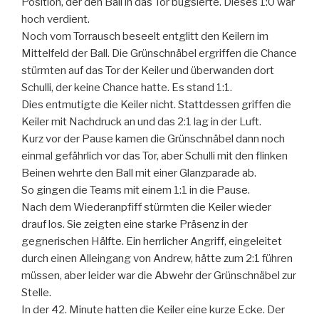
Position, der den Ball in das Tor bugsierte. Dieses 1:0 war
hoch verdient.
Noch vom Torrausch beseelt entglitt den Keilern im
Mittelfeld der Ball. Die Grünschnäbel ergriffen die Chance
stürmten auf das Tor der Keiler und überwanden dort
Schulli, der keine Chance hatte. Es stand 1:1.
Dies entmutigte die Keiler nicht. Stattdessen griffen die
Keiler mit Nachdruck an und das 2:1 lag in der Luft.
Kurz vor der Pause kamen die Grünschnäbel dann noch
einmal gefährlich vor das Tor, aber Schulli mit den flinken
Beinen wehrte den Ball mit einer Glanzparade ab.
So gingen die Teams mit einem 1:1 in die Pause.
Nach dem Wiederanpfiff stürmten die Keiler wieder
drauf los. Sie zeigten eine starke Präsenz in der
gegnerischen Hälfte. Ein herrlicher Angriff, eingeleitet
durch einen Alleingang von Andrew, hätte zum 2:1 führen
müssen, aber leider war die Abwehr der Grünschnäbel zur
Stelle.
In der 42. Minute hatten die Keiler eine kurze Ecke. Der