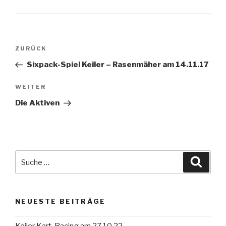
Beitrags-
Vorheriger
ZURÜCK
Navigation
Beitrag
Sixpack-Spiel Keiler – Rasenmäher am 14.11.17
Nächster
WEITER
Beitrag
Die Aktiven
Suche
Suche
nach:
NEUESTE BEITRÄGE