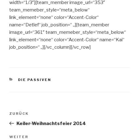
width=“1/3″][team_member image_url=“353″
team_memeber_style=“meta_below“
link_element=“none“ color=“Accent-Color“
name=“Detlef“ job_position=“ „][team_member
image_url=“361″ team_memeber_style=“meta_below“
link_element=“none“ color=“Accent-Color“ name=“Kai“
job_position=“ „][/vc_column][/vc_row]
KATEGORIEN
DIE PASSIVEN
Beitrags-
Vorheriger
ZURÜCK
Navigation
Beitrag
Keiler-Weihnachtsfeier 2014
Nächster
WEITER