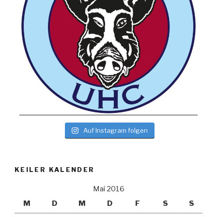
Auf Instagram folgen
KEILER KALENDER
Mai 2016
M
D
M
D
F
S
S