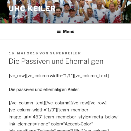
Zum
UHC KEILER
Inhalt
UHC-NEWS
springen
Menü
VERÖFFENTLICHT
16. MAI 2016
VON
SUPERKEILER
AM
Die Passiven und Ehemaligen
[vc_row][vc_column width=“1/1″][vc_column_text]
Die passiven und ehemaligen Keiler.
[/vc_column_text][/vc_column][/vc_row][vc_row]
[vc_column width=“1/3″][team_member
image_url=“483″ team_memeber_style=“meta_below“
link_element=“none“ color=“Accent-Color“